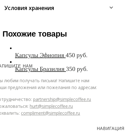
Условия хранения
Похожие товары
Капсулы Эфиопия
450
руб.
АПИШИТЕ НАМ
Капсулы Бразилия
350
руб.
ы любим получать письма! Напишите нам
аши предложения или пожелания по адресам:
отрудничество:
partnership@simplecoffee.ru
ожаловаться:
hurt@simplecoffee.ru
охвалить:
compliment@simplecoffee.ru
НАВИГАЦИЯ