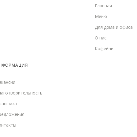
Главная
Меню
Для дома и офиса
О нас
Кофейни
НФОРМАЦИЯ
акансии
лаготворительность
раншиза
редложения
онтакты