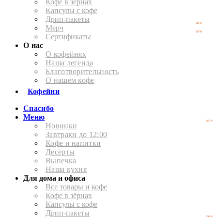
Кофе в зёрнах
Капсулы с кофе
Дрип-пакеты
new
Мерч
new
Сертификаты
О нас
О кофейнях
Наша легенда
Благотворительность
О нашем кофе
Кофейни
Спасибо
Меню
new
Новинки
Завтраки до 12:00
Кофе и напитки
Десерты
Выпечка
Наша кухня
Для дома и офиса
Все товары и кофе
Кофе в зёрнах
Капсулы с кофе
Дрип-пакеты
new