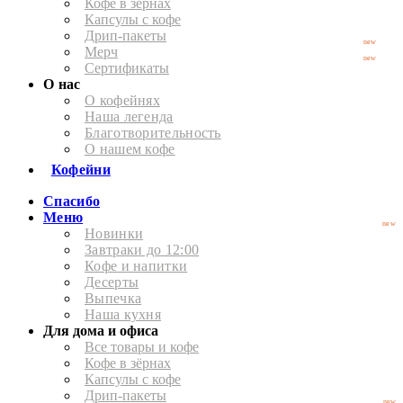
Кофе в зёрнах
Капсулы с кофе
Дрип-пакеты
new
Мерч
new
Сертификаты
О нас
О кофейнях
Наша легенда
Благотворительность
О нашем кофе
Кофейни
Спасибо
Меню
new
Новинки
Завтраки до 12:00
Кофе и напитки
Десерты
Выпечка
Наша кухня
Для дома и офиса
Все товары и кофе
Кофе в зёрнах
Капсулы с кофе
Дрип-пакеты
new