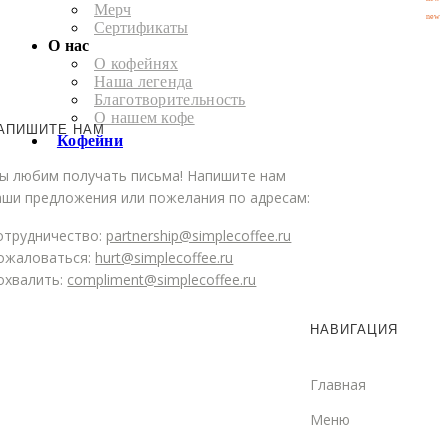
Мерч
new
Сертификаты
О нас
О кофейнях
Наша легенда
Благотворительность
О нашем кофе
АПИШИТЕ НАМ
Кофейни
ы любим получать письма! Напишите нам
аши предложения или пожелания по адресам:
отрудничество:
partnership@simplecoffee.ru
ожаловаться:
hurt@simplecoffee.ru
охвалить:
compliment@simplecoffee.ru
НАВИГАЦИЯ
Главная
Меню