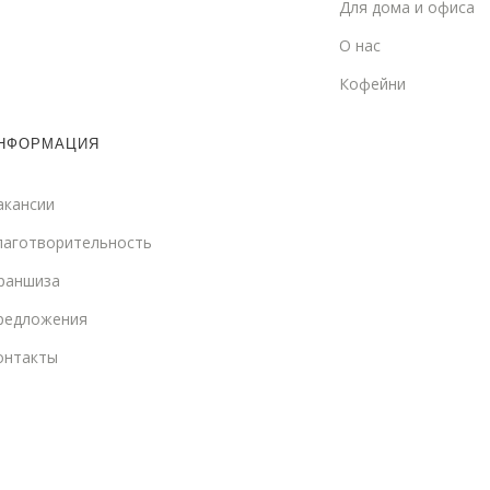
Для дома и офиса
О нас
Кофейни
НФОРМАЦИЯ
акансии
лаготворительность
раншиза
редложения
онтакты