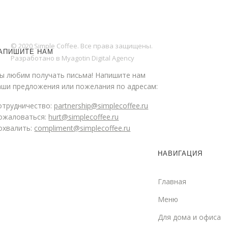
© 2020 Simple Coffee. Все права защищены.
АПИШИТЕ НАМ
Разработано в Myagotin Digital Agency
ы любим получать письма! Напишите нам
аши предложения или пожелания по адресам:
отрудничество:
partnership@simplecoffee.ru
ожаловаться:
hurt@simplecoffee.ru
охвалить:
compliment@simplecoffee.ru
НАВИГАЦИЯ
Главная
Меню
Для дома и офиса