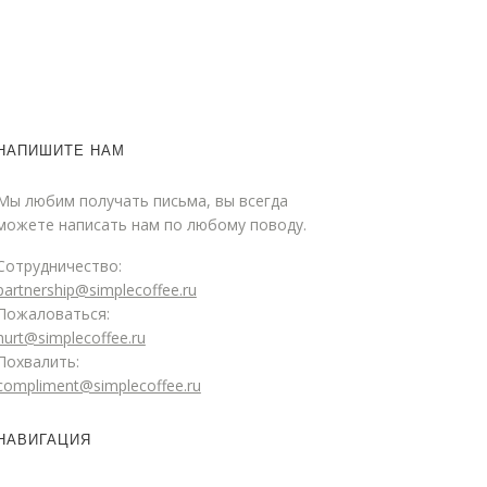
НАПИШИТЕ НАМ
Мы любим получать письма, вы всегда
можете написать нам по любому поводу.
Сотрудничество:
partnership@simplecoffee.ru
Пожаловаться:
hurt@simplecoffee.ru
Похвалить:
compliment@simplecoffee.ru
НАВИГАЦИЯ