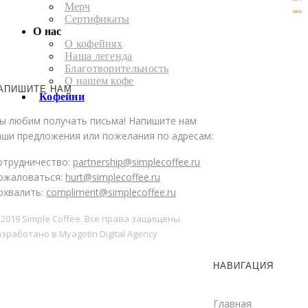
Мерч
new
Сертификаты
О нас
О кофейнях
Наша легенда
Благотворительность
О нашем кофе
АПИШИТЕ НАМ
Кофейни
ы любим получать письма! Напишите нам
аши предложения или пожелания по адресам:
отрудничество:
partnership@simplecoffee.ru
ожаловаться:
hurt@simplecoffee.ru
охвалить:
compliment@simplecoffee.ru
 2019 Simple Coffee. Все права защищены.
зработано в Myagotin Digital Agency
НАВИГАЦИЯ
Главная