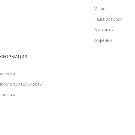
Меню
Наша история
Контакты
Кофейни
НФОРМАЦИЯ
акансии
лаготворительность
раншиза