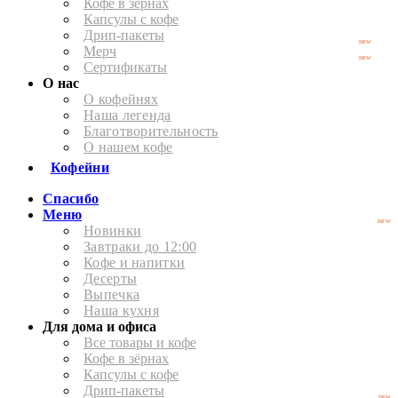
Кофе в зёрнах
Капсулы с кофе
Дрип-пакеты
new
Мерч
new
Сертификаты
О нас
О кофейнях
Наша легенда
Благотворительность
О нашем кофе
Кофейни
Спасибо
Меню
new
Новинки
Завтраки до 12:00
Кофе и напитки
Десерты
Выпечка
Наша кухня
Для дома и офиса
Все товары и кофе
Кофе в зёрнах
Капсулы с кофе
Дрип-пакеты
new