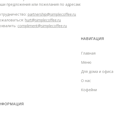
аши предложения или пожелания по адресам:
отрудничество:
partnership@simplecoffee.ru
ожаловаться:
hurt@simplecoffee.ru
охвалить:
compliment@simplecoffee.ru
НАВИГАЦИЯ
Главная
Меню
Для дома и офиса
О нас
Кофейни
НФОРМАЦИЯ