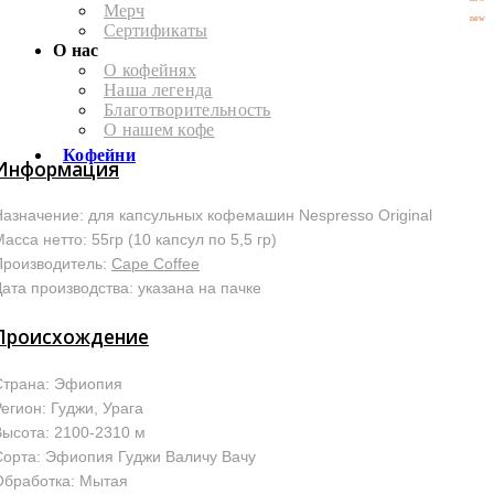
Мерч
new
Сертификаты
О нас
О кофейнях
Наша легенда
Благотворительность
О нашем кофе
Кофейни
Информация
Назначение: для капсульных кофемашин Nespresso Original
асса нетто: 55гр (10 капсул по 5,5 гр)
Производитель:
Cape Coffee
ата производства: указана на пачке
Происхождение
Страна: Эфиопия
егион: Гуджи, Урага
Высота: 2100-2310 м
Сорта: Эфиопия Гуджи Валичу Вачу
Обработка: Мытая