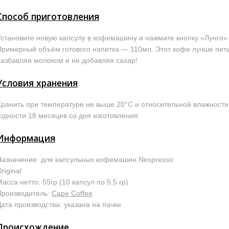
Способ приготовления
Установите новую капсулу в кофемашину и нажмите кнопку «Лунго»
Примерный объём готового напитка — 110мл. Этот кофе лучше пить 
разбавляя молоком и не добавляя сахар!
Условия хранения
Хранить при температуре не выше 20°С и относительной влажности
годности 18 месяцев со дня изготовления.
Информация
Назначение: для капсульных кофемашин Nespresso
riginal
асса нетто: 55гр (10 капсул по 5,5 гр)
Производитель:
Cape Coffee
ата производства: указана на пачке
Происхождение