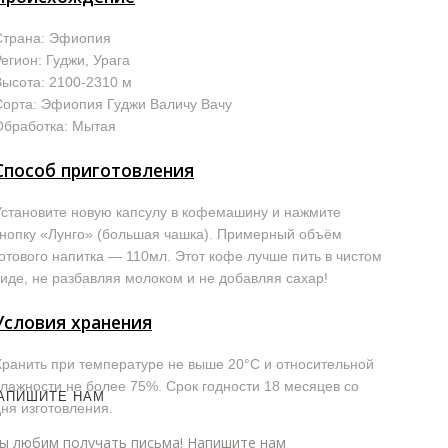
Страна: Эфиопия
егион: Гуджи, Урага
Высота: 2100-2310 м
Сорта: Эфиопия Гуджи Валичу Вачу
Обработка: Мытая
Способ приготовления
Установите новую капсулу в кофемашину и нажмите
кнопку «Лунго» (большая чашка). Примерный объём
готового напитка — 110мл. Этот кофе лучше пить в чистом
виде, не разбавляя молоком и не добавляя сахар!
Условия хранения
Хранить при температуре не выше 20°С и относительной
влажности не более 75%. Срок годности 18 месяцев со
АПИШИТЕ НАМ
дня изготовления.
ы любим получать письма! Напишите нам