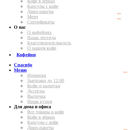
Кофе в зёрнах
Капсулы с кофе
Дрип-пакеты
new
Мерч
new
Сертификаты
О нас
О кофейнях
Наша легенда
Благотворительность
О нашем кофе
Кофейни
Спасибо
Меню
new
Новинки
Завтраки до 12:00
Кофе и напитки
Десерты
Выпечка
Наша кухня
Для дома и офиса
Все товары и кофе
Кофе в зёрнах
Капсулы с кофе
Дрип-пакеты
new