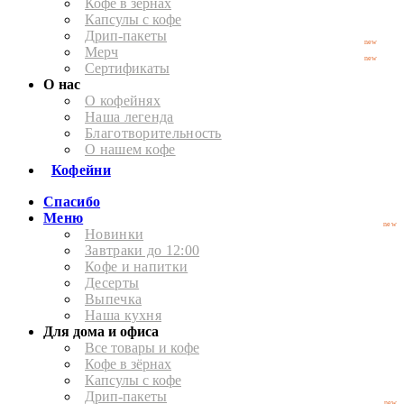
Кофе в зёрнах
Капсулы с кофе
Дрип-пакеты
new
Мерч
new
Сертификаты
О нас
О кофейнях
Наша легенда
Благотворительность
О нашем кофе
Кофейни
Спасибо
Меню
new
Новинки
Завтраки до 12:00
Кофе и напитки
Десерты
Выпечка
Наша кухня
Для дома и офиса
Все товары и кофе
Кофе в зёрнах
Капсулы с кофе
Дрип-пакеты
new