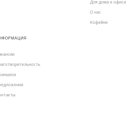
Для дома и офиса
О нас
Кофейни
НФОРМАЦИЯ
акансии
лаготворительность
раншиза
редложения
онтакты