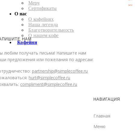
Мерч
new
Сертификаты
О нас
О кофейнях
Наша легенда
Благотворительность
О нашем кофе
АПИШИТЕ НАМ
Кофейни
ы любим получать письма! Напишите нам
аши предложения или пожелания по адресам:
отрудничество:
partnership@simplecoffee.ru
ожаловаться:
hurt@simplecoffee.ru
охвалить:
compliment@simplecoffee.ru
НАВИГАЦИЯ
Главная
Меню