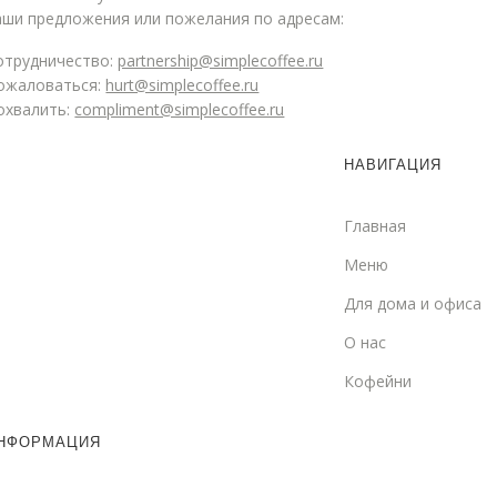
аши предложения или пожелания по адресам:
отрудничество:
partnership@simplecoffee.ru
ожаловаться:
hurt@simplecoffee.ru
охвалить:
compliment@simplecoffee.ru
НАВИГАЦИЯ
Главная
Меню
Для дома и офиса
О нас
Кофейни
НФОРМАЦИЯ