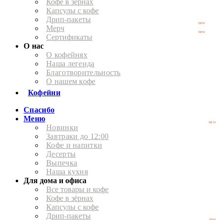
Кофе в зёрнах
Капсулы с кофе
Дрип-пакеты
new
Мерч
new
Сертификаты
О нас
О кофейнях
Наша легенда
Благотворительность
О нашем кофе
Кофейни
Спасибо
Меню
new
Новинки
Завтраки до 12:00
Кофе и напитки
Десерты
Выпечка
Наша кухня
Для дома и офиса
Все товары и кофе
Кофе в зёрнах
Капсулы с кофе
Дрип-пакеты
new