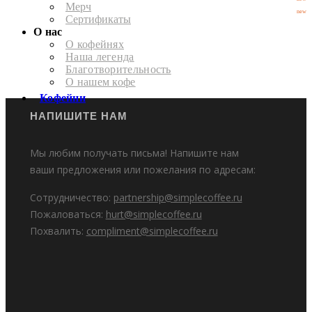
Мерч
new
Сертификаты
О нас
О кофейнях
Наша легенда
Благотворительность
О нашем кофе
Кофейни
НАПИШИТЕ НАМ
Мы любим получать письма! Напишите нам
ваши предложения или пожелания по адресам:
Сотрудничество:
partnership@simplecoffee.ru
Пожаловаться:
hurt@simplecoffee.ru
Похвалить:
compliment@simplecoffee.ru