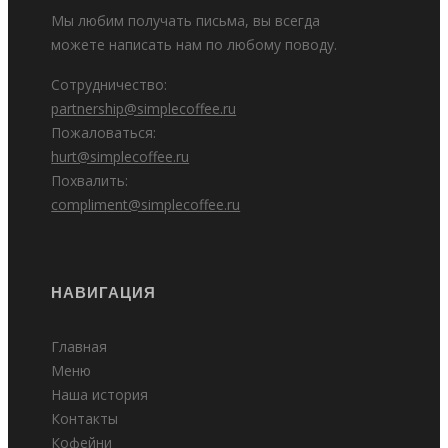
Мы любим получать письма, вы всегда
можете написать нам по любому поводу.
Сотрудничество:
partnership@simplecoffee.ru
Пожаловаться:
hurt@simplecoffee.ru
Похвалить:
compliment@simplecoffee.ru
НАВИГАЦИЯ
Главная
Меню
Наша история
Контакты
Кофейни